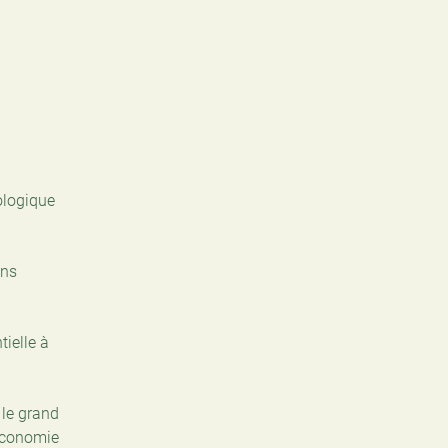
ologique
ans
ielle à
 le grand
 économie