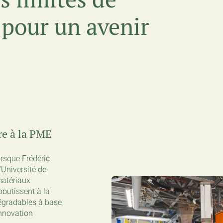
 pour un avenir
re à la PME
orsque Frédéric
’Université de
matériaux
boutissent à la
égradables à base
innovation