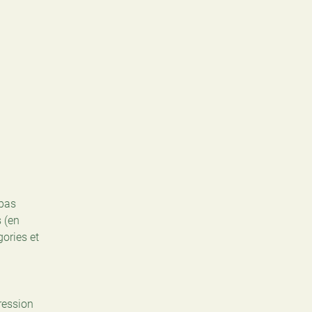
 pas
s (en
gories et
pression