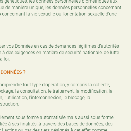
es génétiques, les données personnelles biométriques aux
ique de manière unique, les données personnelles concernant
concernant la vie sexuelle ou l’orientation sexuelle d’une
uer vos Données en cas de demandes légitimes d’autorités
à des exigences en matière de sécurité nationale, de lutte
a loi.
DONNÉES ?
mprendre tout type d’opération, y compris la collecte,
ockage, la consultation, le traitement, la modification, la
, l’utilisation, l’interconnexion, le blocage, la
struction.
palement sous forme automatisée mais aussi sous forme
liée à ses finalités, à travers des bases de données, des
 Lactips ou par des tiers désignés à cet effet comme